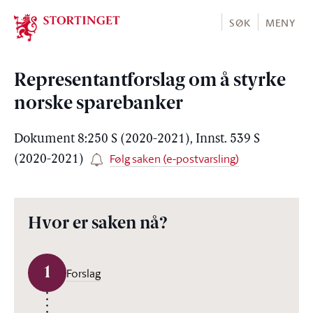
Stortinget.no
SØK
MENY
Representantforslag om å styrke
norske sparebanker
Dokument 8:250 S (2020-2021), Innst. 539 S
Følg saken (e-postvarsling)
(2020-2021)
Hvor er saken nå?
1
Forslag