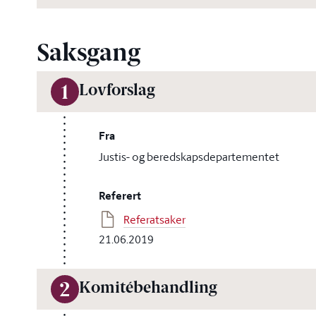
Saksgang
Lovforslag
1
Fra
Justis- og beredskapsdepartementet
Referert
Referatsaker
21.06.2019
Komitébehandling
2