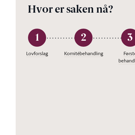
Hvor er saken nå?
1
2
3
Lovforslag
Komitébehandling
Først
behandl