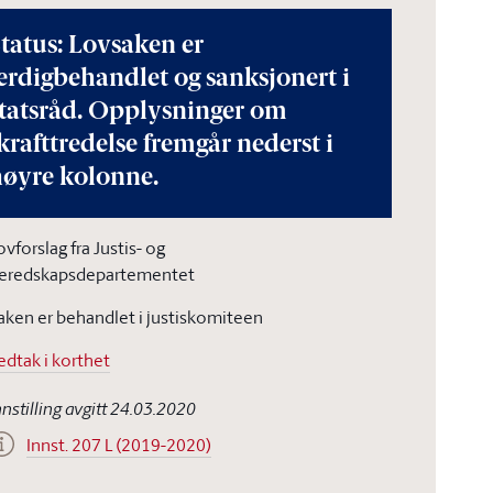
tatus: Lovsaken er
erdigbehandlet og sanksjonert i
statsråd. Opplysninger om
krafttredelse fremgår nederst i
høyre kolonne.
ovforslag fra Justis- og
eredskapsdepartementet
aken er behandlet i justiskomiteen
edtak i korthet
nnstilling avgitt 24.03.2020
Innst. 207 L (2019-2020)