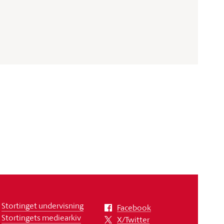
Stortinget undervisning
Facebook
Stortingets mediearkiv
X/Twitter