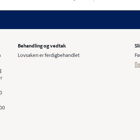
Behandling og vedtak
Sl
m
Lovsaken er ferdigbehandlet
Fø
g
r
00
000