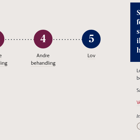
S
f
4
5
i
e
Andre
Lov
ing
behandling
L
b
S
V
I