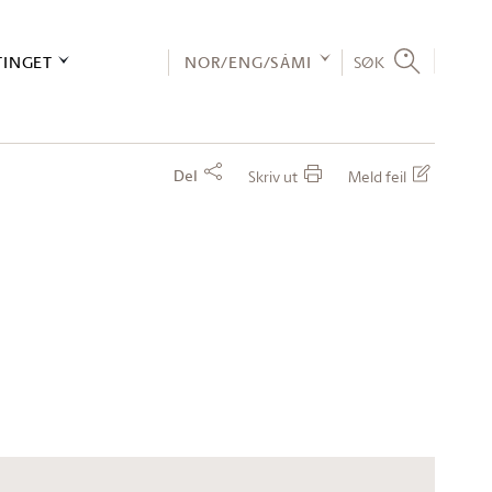
TINGET
NOR/ENG/SÁMI
SØK
Del
Skriv ut
Meld feil