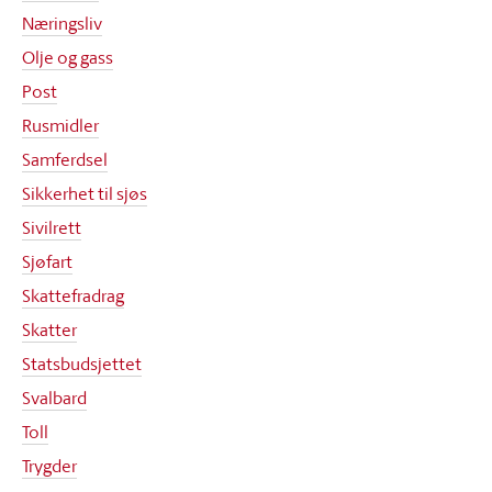
Næringsliv
Olje og gass
Post
Rusmidler
Samferdsel
Sikkerhet til sjøs
Sivilrett
Sjøfart
Skattefradrag
Skatter
Statsbudsjettet
Svalbard
Toll
Trygder