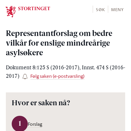
Stortinget.no
SØK
MENY
Representantforslag om bedre
vilkår for enslige mindreårige
asylsøkere
Dokument 8:125 S (2016-2017), Innst. 474 S (2016-
Følg saken (e-postvarsling)
2017)
Hvor er saken nå?
1
Forslag