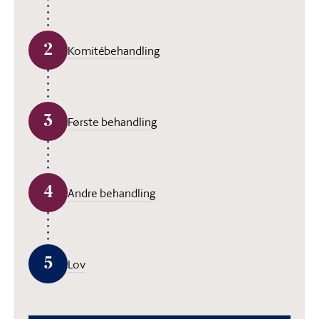
2
Komitébehandling
3
Første behandling
4
Andre behandling
5
Lov