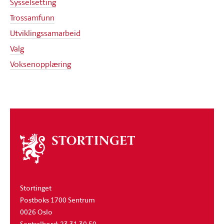
Sysselsetting
Trossamfunn
Utviklingssamarbeid
Valg
Voksenopplæring
Om
stortinget
Stortinget
Postboks 1700 Sentrum
0026 Oslo
Sentralbord: 23 31 30 50