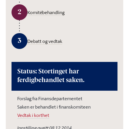
2
Komitébehandling
3
Debatt og vedtak
Status: Stortinget har
ferdigbehandlet saken.
Forslag fra Finansdepartementet
Saken er behandlet i finanskomiteen
Vedtak i korthet
Innstilling avgitt 08.12.2014