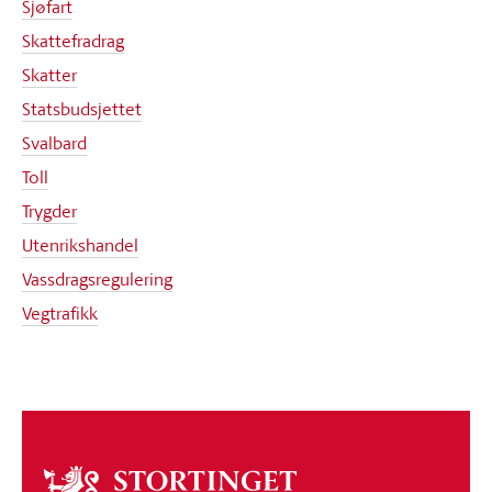
Sjøfart
Skattefradrag
Skatter
Statsbudsjettet
Svalbard
Toll
Trygder
Utenrikshandel
Vassdragsregulering
Vegtrafikk
Om