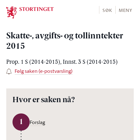
Stortinget.no
SØK
MENY
Skatte-, avgifts- og tollinntekter
2015
Prop. 1 S (2014-2015), Innst. 3 S (2014-2015)
Følg saken (e-postvarsling)
Hvor er saken nå?
1
Forslag