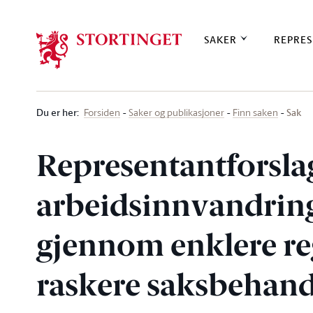
Stortinget.no
SAKER
REPRES
Du er her
:
Sak
Forsiden
Saker og publikasjoner
Finn saken
Representantforslag
arbeidsinnvandring
gjennom enklere reg
raskere saksbehand