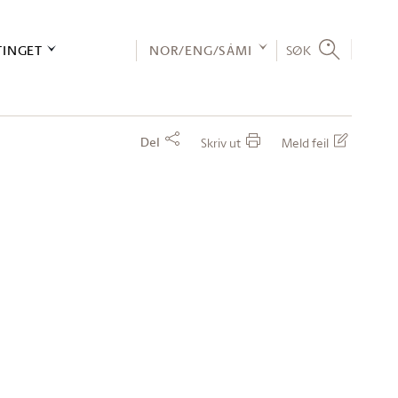
TINGET
NOR/ENG/SÁMI
SØK
Del
Skriv ut
Meld feil