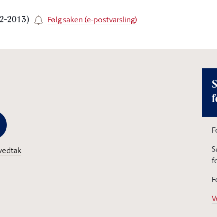
Følg saken (e-postvarsling)
12-2013)
S
f
F
S
vedtak
f
F
V