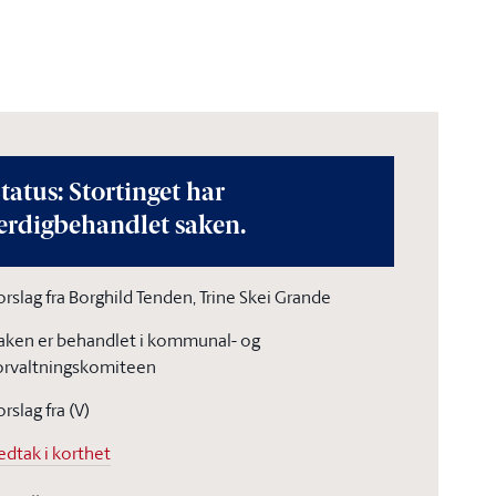
tatus: Stortinget har
erdigbehandlet saken.
orslag fra Borghild Tenden, Trine Skei Grande
aken er behandlet i kommunal- og
orvaltningskomiteen
orslag fra (V)
edtak i korthet