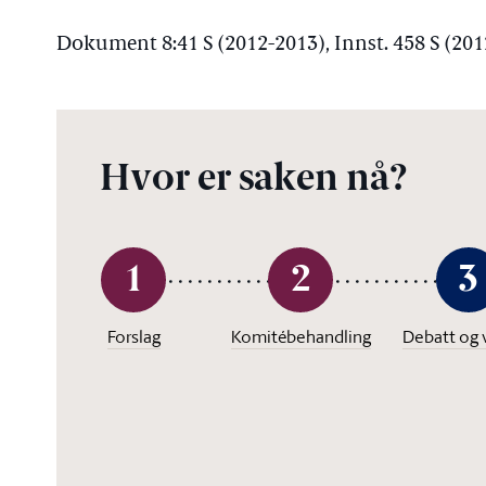
Dokument 8:41 S (2012-2013), Innst. 458 S (20
Hvor er saken nå?
1
2
3
Forslag
Komitébehandling
Debatt og 