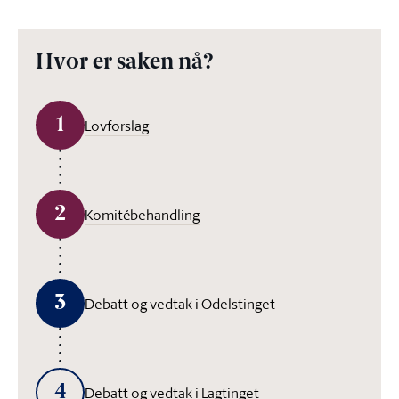
Hvor er saken nå?
1
Lovforslag
2
Komitébehandling
3
Debatt og vedtak i Odelstinget
4
Debatt og vedtak i Lagtinget