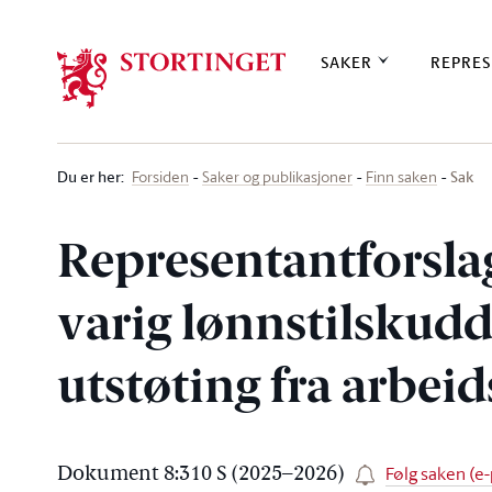
Stortinget.no
SAKER
REPRES
Du er her
:
Sak
Forsiden
Saker og publikasjoner
Finn saken
Representantforsla
varig lønnstilskudd
utstøting fra arbeid
Følg saken (e-
Dokument 8:310 S (2025–2026)