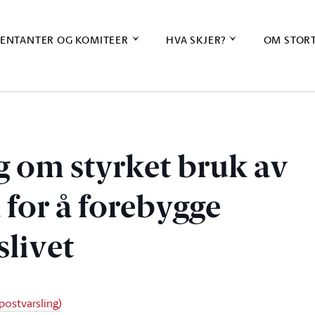
ENTANTER OG KOMITEER
HVA SKJER?
OM STOR
g om styrket bruk av
 for å forebygge
slivet
postvarsling)