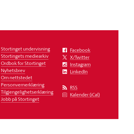
Stortinget undervisning
Facebook
Stortingets mediearkiv
X/Twitter
Ordbok for Stortinget
Instagram
Nyhetsbrev
LinkedIn
Om nettstedet
Personvernerklæring
RSS
Tilgjengelighetserklæring
Kalender (iCal)
Jobb på Stortinget