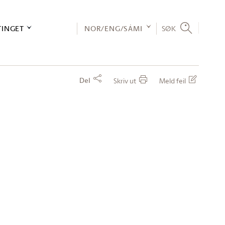
TINGET
NOR/ENG/SÁMI
SØK
Del
Skriv ut
Meld feil