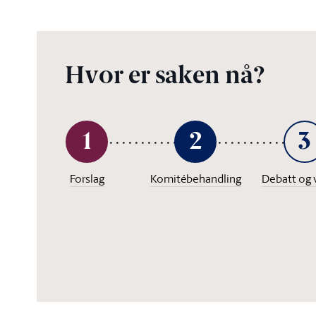
Hvor er saken nå?
1
2
3
Forslag
Komitébehandling
Debatt og 