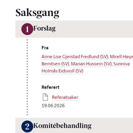
Saksgang
Forslag
1
Fra
Anne Lise Gjerstad Fredlund (SV)
,
Mirell Høye
Berntsen (SV)
,
Marian Hussein (SV)
,
Sunniva
Holmås Eidsvoll (SV)
Referert
Referatsaker
19.06.2026
Komitébehandling
2