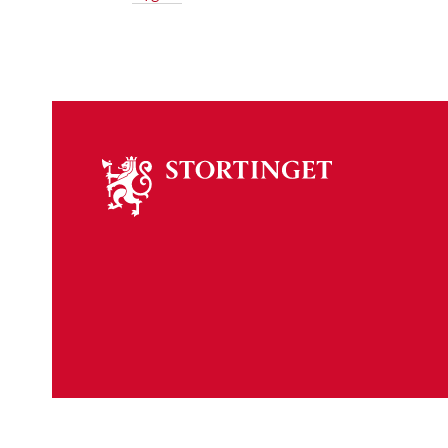
Om
stortinget