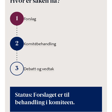
Hvor er saken nå?
1
Forslag
2
Komitébehandling
3
Debatt og vedtak
Status: Forslaget er til
behandling i komiteen.