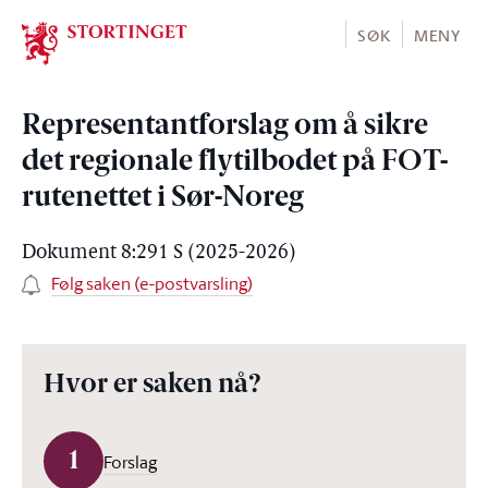
Stortinget.no
SØK
MENY
Representantforslag om å sikre
det regionale flytilbodet på FOT-
rutenettet i Sør-Noreg
Dokument 8:291 S (2025-2026)
Følg saken (e-postvarsling)
Hvor er saken nå?
1
Forslag