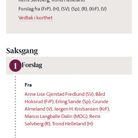
Forslag fra (FrP), (H), (SV), (Sp), (R), (KrF), (V)
Vedtak i korthet
Saksgang
1
Forslag
Fra
Anne Lise Gjerstad Fredlund (SV)
,
Bård
Hoksrud (FrP)
,
Erling Sande (Sp)
,
Grunde
Almeland (V)
,
Jørgen H. Kristiansen (KrF)
,
Marius Langballe Dalin (MDG)
,
Remi
Sølvberg (R)
,
Trond Helleland (H)