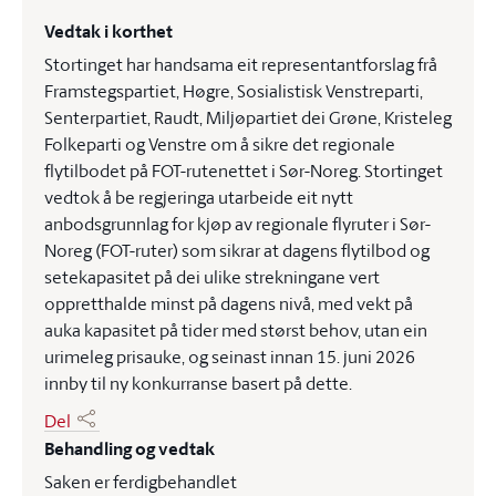
Vedtak i korthet
Stortinget har handsama eit representantforslag frå
Framstegspartiet, Høgre, Sosialistisk Venstreparti,
Senterpartiet, Raudt, Miljøpartiet dei Grøne, Kristeleg
Folkeparti og Venstre om å sikre det regionale
flytilbodet på FOT-rutenettet i Sør-Noreg. Stortinget
vedtok å be regjeringa utarbeide eit nytt
anbodsgrunnlag for kjøp av regionale flyruter i Sør-
Noreg (FOT-ruter) som sikrar at dagens flytilbod og
setekapasitet på dei ulike strekningane vert
oppretthalde minst på dagens nivå, med vekt på
auka kapasitet på tider med størst behov, utan ein
urimeleg prisauke, og seinast innan 15. juni 2026
innby til ny konkurranse basert på dette.
Del
Behandling og vedtak
Saken er ferdigbehandlet