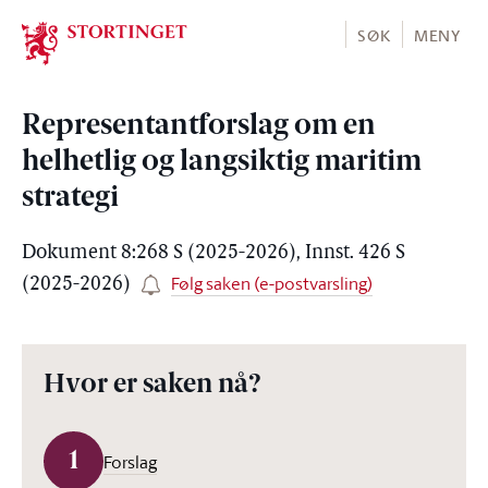
Stortinget.no
SØK
MENY
Representantforslag om en
helhetlig og langsiktig maritim
strategi
Dokument 8:268 S (2025-2026), Innst. 426 S
Følg saken (e-postvarsling)
(2025-2026)
Hvor er saken nå?
1
Forslag