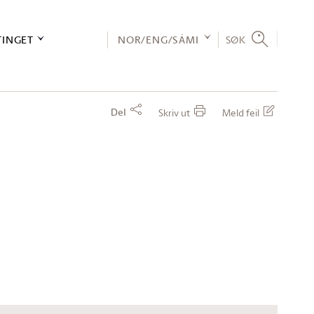
TINGET
NOR/ENG/SÁMI
SØK
Del
Skriv ut
Meld feil