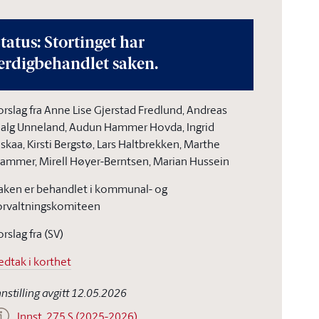
tatus: Stortinget har
erdigbehandlet saken.
orslag fra Anne Lise Gjerstad Fredlund, Andreas
jalg Unneland, Audun Hammer Hovda, Ingrid
iskaa, Kirsti Bergstø, Lars Haltbrekken, Marthe
ammer, Mirell Høyer-Berntsen, Marian Hussein
aken er behandlet i kommunal- og
orvaltningskomiteen
orslag fra (SV)
edtak i korthet
nnstilling avgitt 12.05.2026
Innst. 275 S (2025-2026)