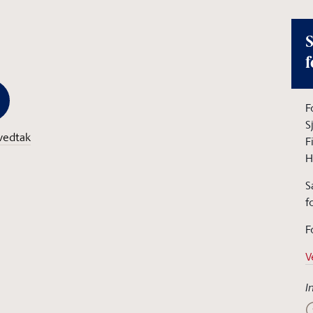
S
f
F
S
vedtak
F
H
S
f
F
V
I