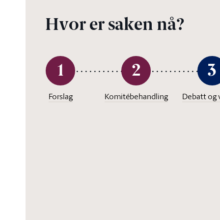
Hvor er saken nå?
1
2
3
Forslag
Komitébehandling
Debatt og 