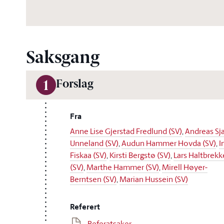
Saksgang
Forslag
1
Fra
Anne Lise Gjerstad Fredlund (SV)
,
Andreas Sja
Unneland (SV)
,
Audun Hammer Hovda (SV)
,
I
Fiskaa (SV)
,
Kirsti Bergstø (SV)
,
Lars Haltbrek
(SV)
,
Marthe Hammer (SV)
,
Mirell Høyer-
Berntsen (SV)
,
Marian Hussein (SV)
Referert
Referatsaker