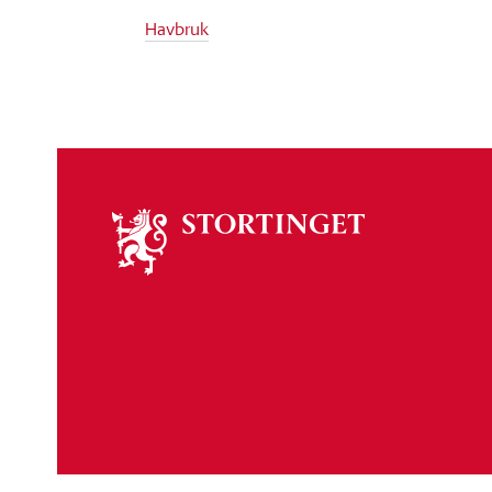
Havbruk
Om
stortinget