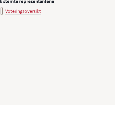
ik stemte representantene
Voteringsoversikt