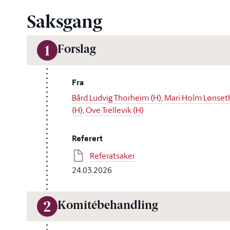
Saksgang
Forslag
1
Fra
Bård Ludvig Thorheim (H)
,
Mari Holm Lønset
(H)
,
Ove Trellevik (H)
Referert
Referatsaker
24.03.2026
Komitébehandling
2