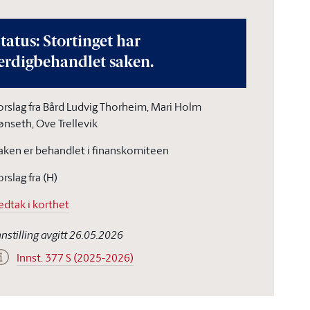
tatus: Stortinget har
erdigbehandlet saken.
orslag fra Bård Ludvig Thorheim, Mari Holm
ønseth, Ove Trellevik
aken er behandlet i finanskomiteen
orslag fra (H)
edtak i korthet
nnstilling avgitt 26.05.2026
Innst. 377 S (2025-2026)