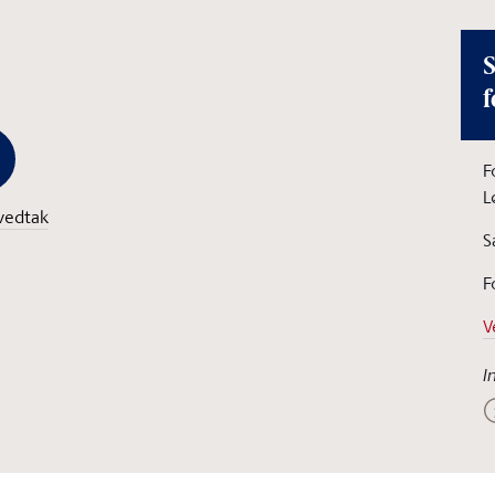
S
f
F
L
vedtak
S
F
V
I