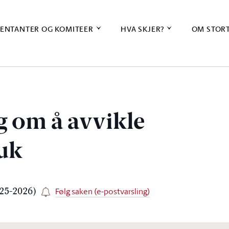
ENTANTER OG KOMITEER
HVA SKJER?
OM STOR
g om å avvikle
ruk
Følg saken (e-postvarsling)
025-2026)