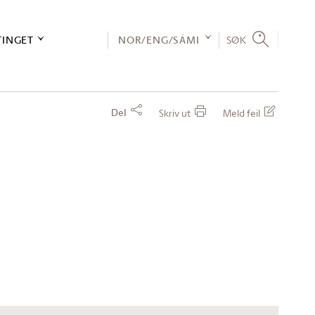
TINGET
NOR/ENG/SÁMI
SØK
Del
Skriv ut
Meld feil