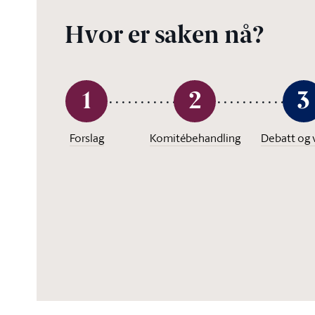
Hvor er saken nå?
1
2
3
Forslag
Komitébehandling
Debatt og 