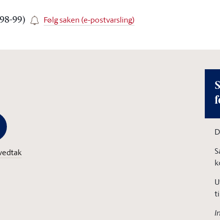
Følg saken (e-postvarsling)
998-99)
S
f
D
S
vedtak
k
U
t
I