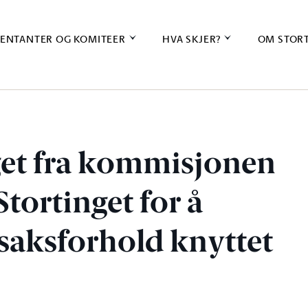
ENTANTER OG KOMITEER
HVA SKJER?
OM STOR
nget fra kommisjonen
tortinget for å
saksforhold knyttet