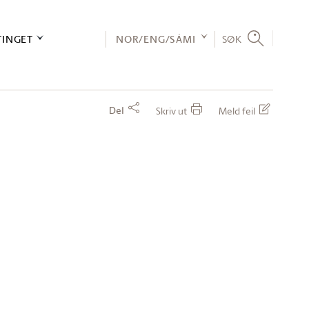
TINGET
NOR/ENG/SÁMI
SØK
Del
Skriv ut
Meld feil