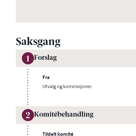
Saksgang
Forslag
1
Fra
Utvalg og kommisjoner
Komitébehandling
2
Tildelt komité