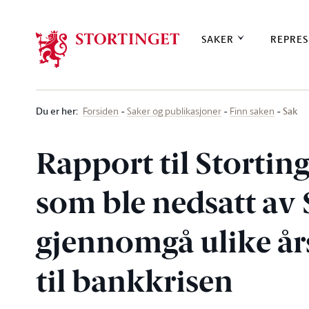
Stortinget.no
SAKER
REPRES
Du er her
:
Sak
Forsiden
Saker og publikasjoner
Finn saken
Rapport til Storti
som ble nedsatt av S
gjennomgå ulike år
til bankkrisen