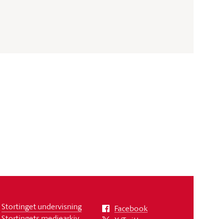
Stortinget undervisning
Facebook
Stortingets mediearkiv