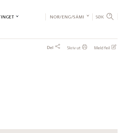
TINGET
NOR/ENG/SÁMI
SØK
Del
Skriv ut
Meld feil