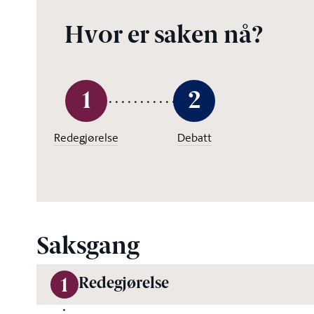
Hvor er saken nå?
1
2
Redegjørelse
Debatt
Saksgang
Redegjørelse
1