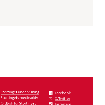
Stortinget undervisning
Facebook
Stortingets mediearkiv
X/Twitter
Ordbok for Stortinget
Instagram