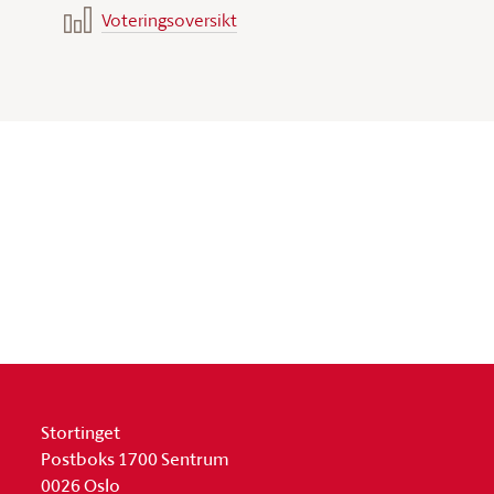
Voteringsoversikt
Stortinget
Postboks 1700 Sentrum
0026 Oslo