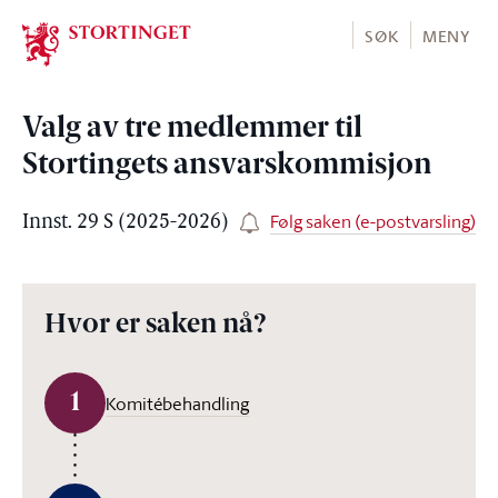
Stortinget.no
SØK
MENY
Valg av tre medlemmer til
Stortingets ansvarskommisjon
Følg saken (e-postvarsling)
Innst. 29 S (2025-2026)
Hvor er saken nå?
1
Komitébehandling