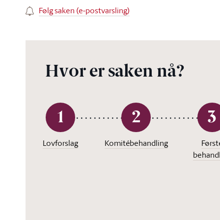
Følg saken (e-postvarsling)
Hvor er saken nå?
1
2
3
Lovforslag
Komitébehandling
Først
behandl