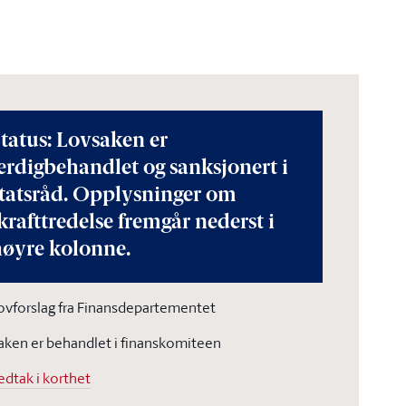
tatus: Lovsaken er
erdigbehandlet og sanksjonert i
statsråd. Opplysninger om
krafttredelse fremgår nederst i
høyre kolonne.
ovforslag fra Finansdepartementet
aken er behandlet i finanskomiteen
edtak i korthet