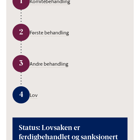
1
Komitébehandling
2
Første behandling
3
Andre behandling
4
Lov
Status: Lovsaken er
ferdigbehandlet og sanksjonert