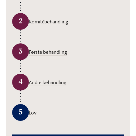
2
Komitébehandling
3
Første behandling
4
Andre behandling
5
Lov