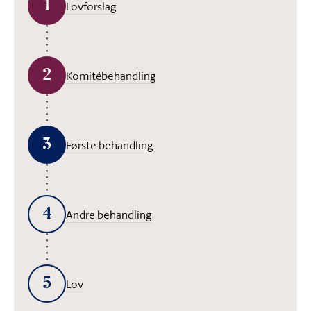
1
Lovforslag
2
Komitébehandling
3
Første behandling
4
Andre behandling
5
Lov