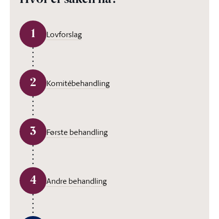
Hvor er saken nå?
1
Lovforslag
2
Komitébehandling
3
Første behandling
4
Andre behandling