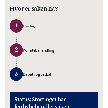
Hvor er saken nå?
1
Forslag
2
Komitébehandling
3
Debatt og vedtak
Status: Stortinget har
ferdigbehandlet saken.