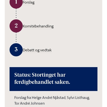
1
Forslag
2
Komitébehandling
3
Debatt og vedtak
Status: Stortinget har
ferdigbehandlet saken.
Forslag fra Helge André Njåstad, Sylvi Listhaug,
Tor André Johnsen