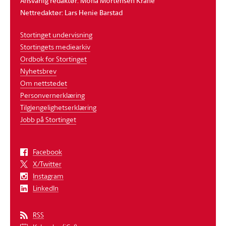
Ansvarlig redaktør: Mona Mortensen Krane
Nettredaktør: Lars Henie Barstad
Stortinget undervisning
Stortingets mediearkiv
Ordbok for Stortinget
Nyhetsbrev
Om nettstedet
Personvernerklæring
Tilgjengelighetserklæring
Jobb på Stortinget
Facebook
X/Twitter
Instagram
LinkedIn
RSS