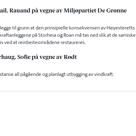
smail, Rauand på vegne av Miljøpartiet De Grønne
 legge til grunn at den prinsipielle konsekvensen av Høyesterett
raftanleggene på Storheia og Roan må tas ned slik at de samiske 
fris ved at reinbeiteområdene restaureres.
arhaug, Sofie på vegne av Rødt
 stanse all pågående og planlagt utbygging av vindkraft.