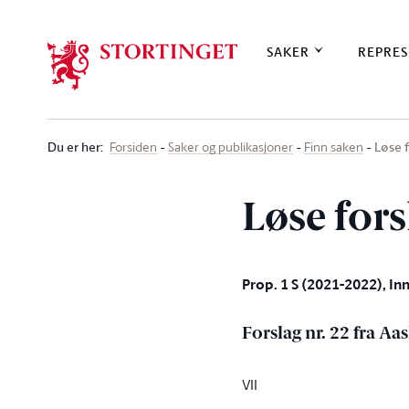
Stortinget.no
SAKER
REPRES
Du er her
:
Løse f
Forsiden
Saker og publikasjoner
Finn saken
Løse fors
Prop. 1 S (2021-2022), Inn
Forslag nr. 22 fra Aa
VII