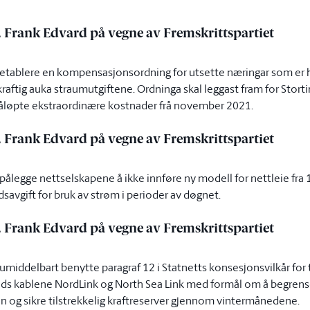
e, Frank Edvard på vegne av Fremskrittspartiet
n etablere en kompensasjonsordning for utsette næringar som er h
aftig auka straumutgiftene. Ordninga skal leggast fram for Stortin
åløpte ekstraordinære kostnader frå november 2021.
e, Frank Edvard på vegne av Fremskrittspartiet
 pålegge nettselskapene å ikke innføre ny modell for nettleie fra 
savgift for bruk av strøm i perioder av døgnet.
e, Frank Edvard på vegne av Fremskrittspartiet
 umiddelbart benytte paragraf 12 i Statnetts konsesjonsvilkår for 
ands kablene NordLink og North Sea Link med formål om å begrense
n og sikre tilstrekkelig kraftreserver gjennom vintermånedene.