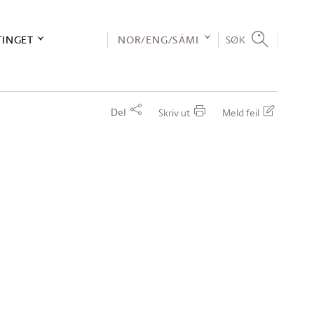
TINGET
NOR/ENG/SÁMI
SØK
Del
Skriv ut
Meld feil