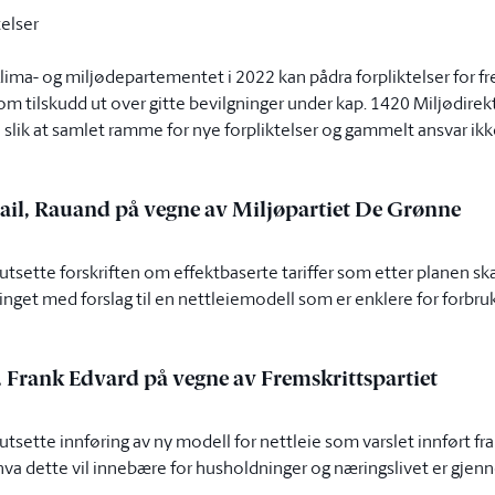
telser
lima- og miljødepartementet i 2022 kan pådra forpliktelser for fre
gn om tilskudd ut over gitte bevilgninger under kap. 1420 Miljødire
slik at samlet ramme for nye forpliktelser og gammelt ansvar ikke
smail, Rauand på vegne av Miljøpartiet De Grønne
utsette forskriften om effektbaserte tariffer som etter planen skal 
inget med forslag til en nettleiemodell som er enklere for forbru
e, Frank Edvard på vegne av Fremskrittspartiet
utsette innføring av ny modell for nettleie som varslet innført fra
va dette vil innebære for husholdninger og næringslivet er gjenn