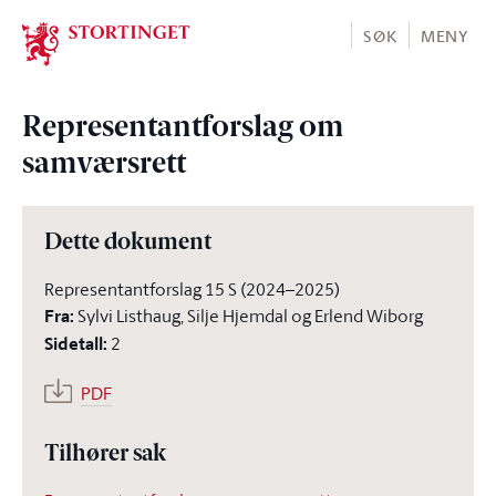
Stortinget.no
SØK
MENY
Representantforslag om
samværsrett
Dette dokument
Representantforslag 15 S (2024–2025)
Fra
:
Sylvi Listhaug, Silje Hjemdal og Erlend Wiborg
Sidetall
:
2
PDF
Tilhører sak