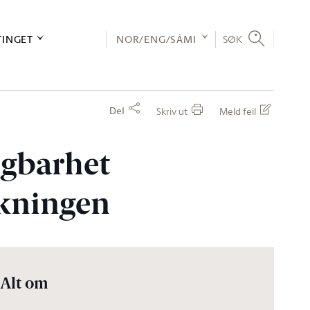
TINGET
NOR/ENG/SÁMI
SØK
Del
Skriv ut
Meld feil
igbarhet
skningen
Alt om