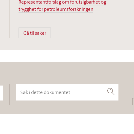
Representantforslag om forutsigbarhet og
trygghet for petroleumsforskningen
Gå til saker
Søk i dette dokumentet
Søk