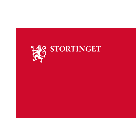
Om
stortinget