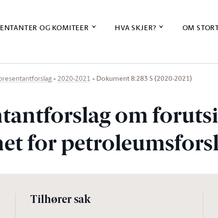
ENTANTER OG KOMITEER
HVA SKJER?
OM STOR
Dokument 8:283 S (2020-2021)
presentantforslag
2020-2021
tantforslag om foruts
het for petroleumsfor
Tilhører sak