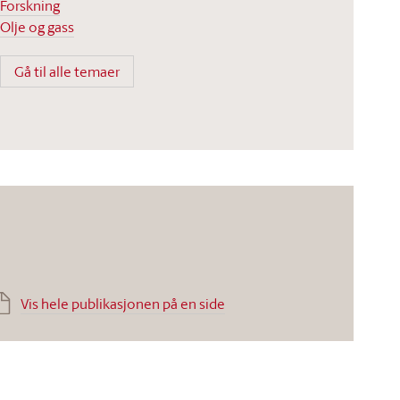
Forskning
Olje og gass
Gå til alle temaer
Vis hele publikasjonen på en side