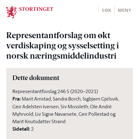
Stortinget.no
SØK
MENY
Representantforslag om økt
verdiskaping og sysselsetting i
norsk næringsmiddelindustri
Dette dokument
Representantforslag 246 S (2020–2021)
Fra
:
Marit Arnstad, Sandra Borch, Sigbjørn Gjelsvik,
Geir Adelsten Iversen, Siv Mossleth, Ole André
Myhrvold, Liv Signe Navarsete, Geir Pollestad og
Marit Knutsdatter Strand
Sidetall
:
2