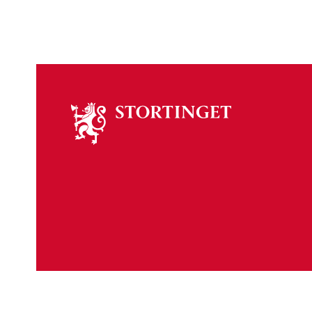
Om
stortinget