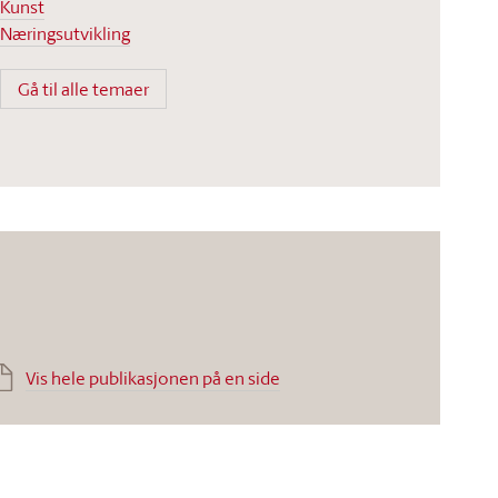
Kunst
Næringsutvikling
Gå til alle temaer
Vis hele publikasjonen på en side