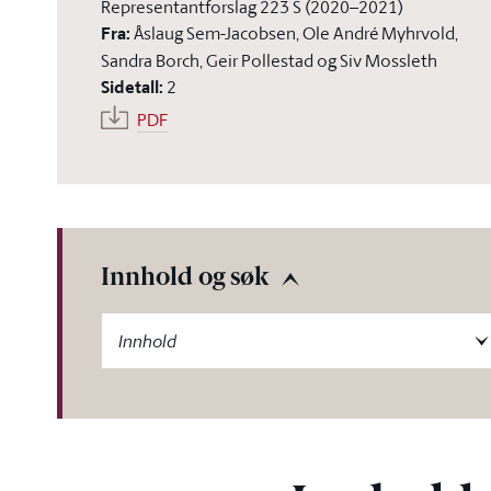
Representantforslag 223 S (2020–2021)
Fra
:
Åslaug Sem-Jacobsen, Ole André Myhrvold,
Sandra Borch, Geir Pollestad og Siv Mossleth
Sidetall
:
2
PDF
Innhold og søk
-label
Innhold