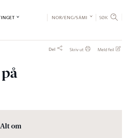
TINGET
NOR/ENG/SÁMI
SØK
Del
Skriv ut
Meld feil
 på
Alt om