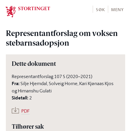
Stortinget.no
SØK
MENY
Representantforslag om voksen
stebarnsadopsjon
Dette dokument
Representantforslag 107 S (2020–2021)
Fra
:
Silje Hjemdal, Solveig Horne, Kari Kjønaas Kjos
og Himanshu Gulati
Sidetall
:
2
PDF
Tilhører sak