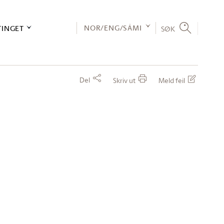
NOR/ENG/SÁMI
TINGET
SØK
Del
Skriv ut
Meld feil