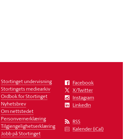
Stortinget undervisning
Facebook
Stortingets mediearkiv
X/Twitter
Ordbok for Stortinget
Instagram
Nyhetsbrev
LinkedIn
Om nettstedet
Personvernerklæring
RSS
Tilgjengelighetserklæring
Kalender (iCal)
Jobb på Stortinget