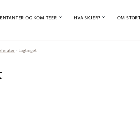
ENTANTER OG KOMITEER
HVA SKJER?
OM STOR
eferater
Lagtinget
t