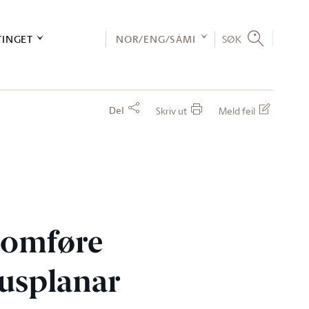
TINGET
NOR/ENG/SÁMI
SØK
Del
Skriv ut
Meld feil
nomføre
husplanar