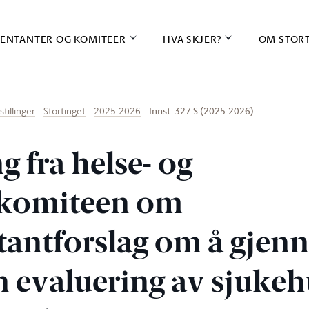
ENTANTER OG KOMITEER
HVA SKJER?
OM STOR
Innst. 327 S (2025-2026)
stillinger
Stortinget
2025-2026
ng fra helse- og
komiteen om
tantforslag om å gjen
rn evaluering av sjuke