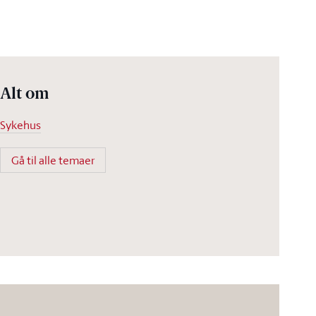
Alt om
Sykehus
Gå til alle temaer