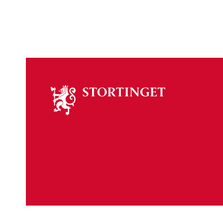
Om
stortinget