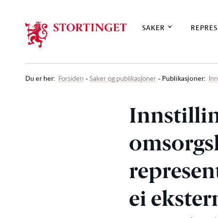
Stortinget.no
SAKER
REPRES
Du er her
:
Publikasjoner:
Forsiden
Saker og publikasjoner
Inn
Innstilli
omsorgs
represen
ei ekste