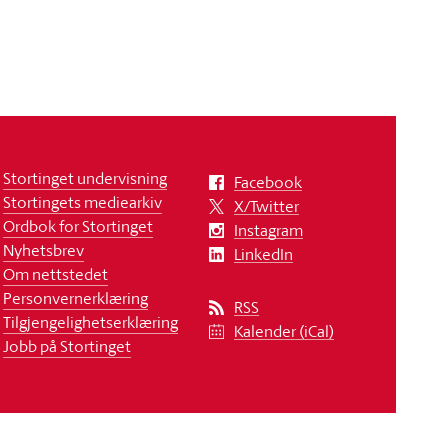
Stortinget undervisning
Facebook
Stortingets mediearkiv
X/Twitter
Ordbok for Stortinget
Instagram
Nyhetsbrev
LinkedIn
Om nettstedet
Personvernerklæring
RSS
Tilgjengelighetserklæring
Kalender (iCal)
Jobb på Stortinget