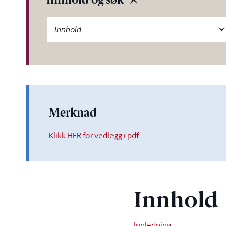
Innhold og søk
-label
Innhold
Merknad
Klikk HER for vedlegg i pdf
Innhold
Innledning