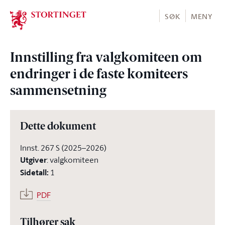
Stortinget.no
SØK
MENY
Innstilling fra valgkomiteen om
endringer i de faste komiteers
sammensetning
Dette dokument
Innst. 267 S (2025–2026)
Utgiver
:
valgkomiteen
Sidetall
:
1
PDF
Tilhører sak