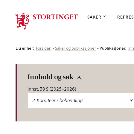
Stortinget.no
SAKER
REPRES
Du er her
:
Publikasjoner:
Forsiden
Saker og publikasjoner
Inn
Innhold og søk
Innst. 39 S (2025–2026)
2. Komiteens behandling