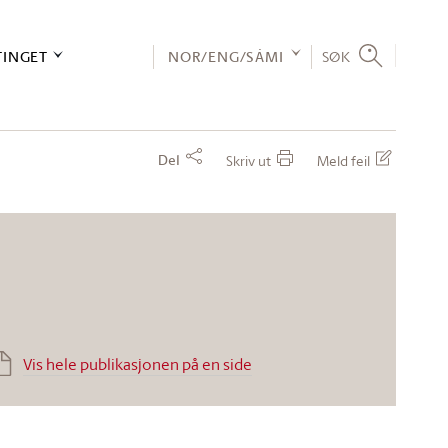
TINGET
NOR/ENG/SÁMI
SØK
Del
Skriv ut
Meld feil
Vis hele publikasjonen på en side