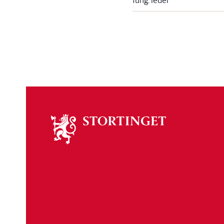
fung. leder
Om
stortinget