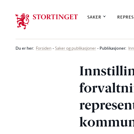
Stortinget.no
SAKER
REPRES
Du er her
:
Publikasjoner:
Forsiden
Saker og publikasjoner
Inn
Innstill
forvaltn
represen
kommunene