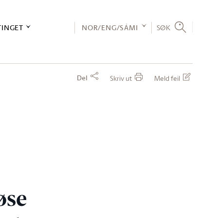
TINGET
NOR/ENG/SÁMI
SØK
Del
Skriv ut
Meld feil
øse