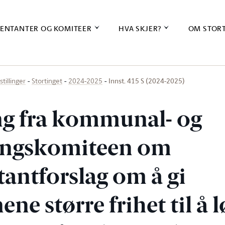
ENTANTER OG KOMITEER
HVA SKJER?
OM STOR
Innst. 415 S (2024-2025)
stillinger
Stortinget
2024-2025
ing fra kommunal- og
ingskomiteen om
tantforslag om å gi
 større frihet til å l