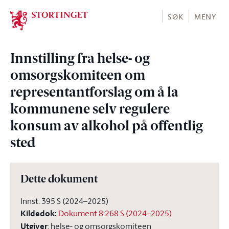
Stortinget.no
SØK
MENY
Innstilling fra helse- og
omsorgskomiteen om
representantforslag om å la
kommunene selv regulere
konsum av alkohol på offentlig
sted
Dette dokument
Innst. 395 S (2024–2025)
Kildedok
:
Dokument 8:268 S (2024–2025)
Utgiver
:
helse- og omsorgskomiteen