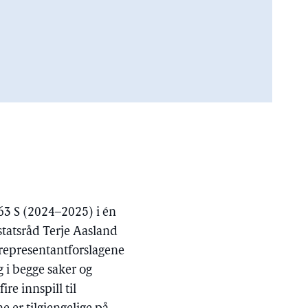
3 S (2024–2025) i én
statsråd Terje Aasland
 representantforslagene
g i begge saker og
re innspill til