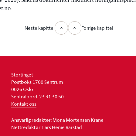
–2025). Sakens dokumenter inkludert høringsinnspillene
et.no.
Neste kapittel
Forrige kapittel
Stortinget
Postboks 1700 Sentrum
0026 Oslo
Sentralbord: 23 31 30 50
Kontakt oss
Ansvarlig redaktør: Mona Mortensen Krane
Nettredaktør: Lars Henie Barstad