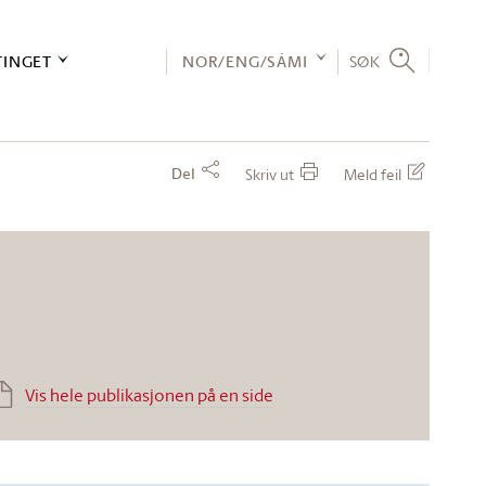
TINGET
NOR/ENG/SÁMI
SØK
Del
Skriv ut
Meld feil
Vis hele publikasjonen på en side