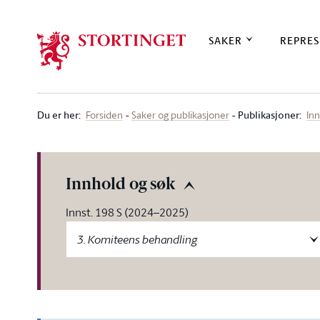
Stortinget.no
SAKER
REPRES
Du er her
:
Publikasjoner:
Forsiden
Saker og publikasjoner
Inn
Innhold og søk
Innst. 198 S (2024–2025)
3. Komiteens behandling