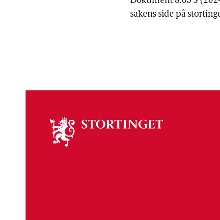
Dokument 8:63 S (2024
sakens side på storting
Om
stortinget