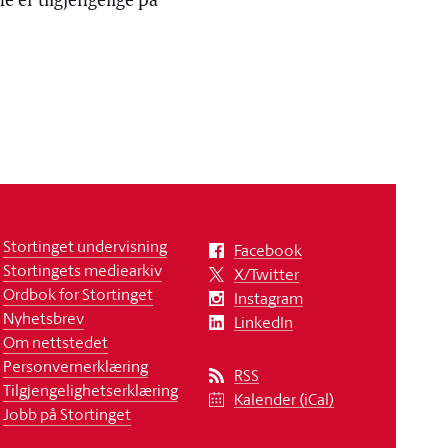
 er tilgjengelige på
Stortinget undervisning
Facebook
Stortingets mediearkiv
X/Twitter
Ordbok for Stortinget
Instagram
Nyhetsbrev
LinkedIn
Om nettstedet
Personvernerklæring
RSS
Tilgjengelighetserklæring
Kalender (iCal)
Jobb på Stortinget