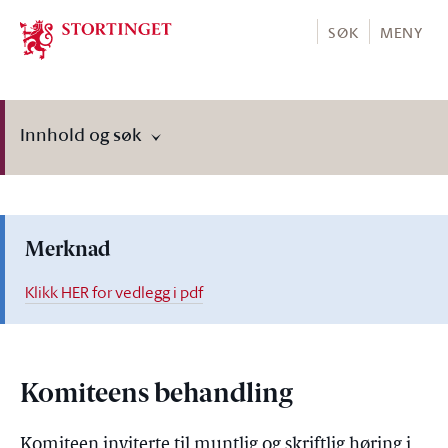
Stortinget.no
SØK
MENY
Innhold og søk
Merknad
Klikk HER for vedlegg i pdf
Komiteens behandling
Komiteen inviterte til muntlig og skriftlig høring i