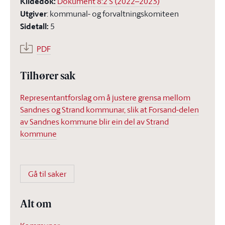
Kildedok
:
Dokument 8:2 S (2022–2023)
Utgiver
:
kommunal- og forvaltningskomiteen
Sidetall
:
5
PDF
Tilhører sak
Representantforslag om å justere grensa mellom
Sandnes og Strand kommunar, slik at Forsand-delen
av Sandnes kommune blir ein del av Strand
kommune
Gå til saker
Alt om