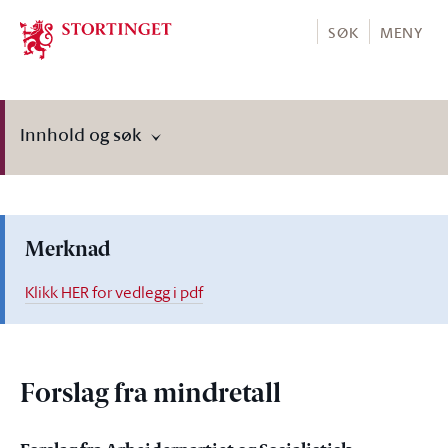
Stortinget.no
SØK
MENY
Innhold og søk
Merknad
Klikk HER for vedlegg i pdf
Forslag fra mindretall