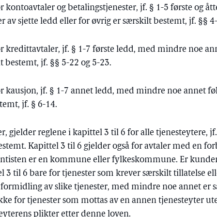
or kontoavtaler og betalingstjenester, jf. § 1-5 første og 
av sjette ledd eller for øvrig er særskilt bestemt, jf. §§ 4-
or kredittavtaler, jf. § 1-7 første ledd, med mindre noe ann
lt bestemt, jf. §§ 5-22 og 5-23.
or kausjon, jf. § 1-7 annet ledd, med mindre noe annet følg
temt, jf. § 6-14.
 gjelder reglene i kapittel 3 til 6 for alle tjenesteytere, 
estemt. Kapittel 3 til 6 gjelder også for avtaler med en fo
rantisten er en kommune eller fylkeskommune. Er kunden
l 3 til 6 bare for tjenester som krever særskilt tillatelse e
 formidling av slike tjenester, med mindre noe annet er s
r ikke for tjenester som mottas av en annen tjenesteyter 
teyterens plikter etter denne loven.