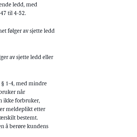
åttende ledd, med
47 til 4-52.
et følger av sjette ledd
er av sjette ledd eller
jf. § 1-4, med mindre
rbruker når
 ikke forbruker,
ller meldeplikt etter
ærskilt bestemt.
uten å berøre kundens