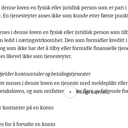
denne loven en fysisk eller juridisk person som er part i 
te. En tjenesteyter anses ikke som kunde etter første pun
nes i denne loven en fysisk eller juridisk person som tilb
 ledd i næringsvirksomhet. Den som formidler kreditt i t
, og som ikke har det å tilby eller formidle finansielle tje
s likevel ikke som tjenesteyter.
gjelder kontoavtaler og betalingstjenester
ste
menes i denne loven en tjeneste med meldeplikt eller
oretaksloven, og som omfatter en eller flere av følgende fo
Forrige kapittel
v kontanter på en konto
es for å forvalte en konto