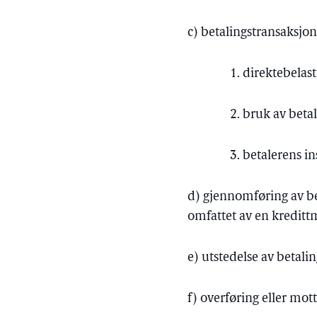
c) betalingstransaksjo
1. direktebelas
2. bruk av beta
3. betalerens i
d) gjennomføring av be
omfattet av en kreditt
e) utstedelse av betal
f) overføring eller mo