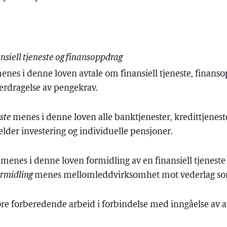
nsiell tjeneste og finansoppdrag
enes i denne loven avtale om finansiell tjeneste, finans
erdragelse av pengekrav.
este
menes i denne loven alle banktjenester, kredittjenest
jelder investering og individuelle pensjoner.
g
menes i denne loven formidling av en finansiell tjenes
ormidling
menes mellomleddvirksomhet mot vederlag som
føre forberedende arbeid i forbindelse med inngåelse av a