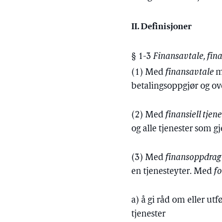
II. Definisjoner
§ 1-3
Finansavtale, fina
(1) Med
finansavtale
m
betalingsoppgjør og ov
(2) Med
finansiell tjen
og alle tjenester som g
(3) Med
finansoppdra
en tjenesteyter. Med
f
a) å gi råd om eller ut
tjenester