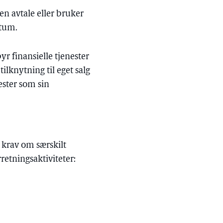
en avtale eller bruker
ktum.
yr finansielle tjenester
ilknytning til eget salg
nester som sin
 krav om særskilt
rretningsaktiviteter: