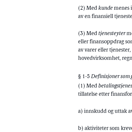
(2) Med
kunde
menes i 
av en finansiell tjenes
(3) Med
tjenesteyter
me
eller finansoppdrag som
av varer eller tjenester
hovedvirksomhet, regne
§ 1-5
Definisjoner som 
(1) Med
betalingstjene
tillatelse etter finansf
a) innskudd og uttak a
b) aktiviteter som krev