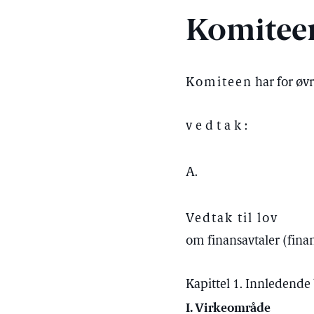
Komiteen
Komiteen
har for øvr
vedtak:
A.
Vedtak til lov
om finansavtaler (fina
Kapittel 1. Innledend
I. Virkeområde