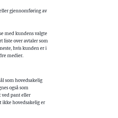
g eller gjennomføring av
else med kundens valgte
t liste over avtaler som
neste, hvis kunden er i
ndre medier.
mål som hovedsakelig
egnes også som
 ved pant eller
t ikke hovedsakelig er