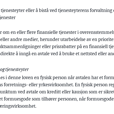
n tjenesteyter eller å bistå ved tjenesteyterens forvaltnin
tjenester
r om en eller flere finansielle tjenester i overensstemm
d eller andre medier, herunder utarbeidelse av en prioriter
ktsammenligninger eller prisrabatter på en finansiell tje
indirekte å inngå en avtale ved å bruke et nettsted eller a
og tjenesteyter
s i denne loven en fysisk person når avtalen har et for
ns forretnings- eller yrkesvirksomhet. En fysisk person r
punktum ved avtale om kreditt eller kausjon som er sikret
i et formuesgode som tilhører personen, når formuesgode
næringsvirksomhet.