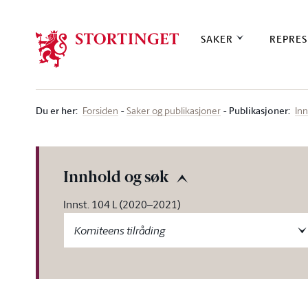
Stortinget.no
SAKER
REPRES
Du er her
:
Publikasjoner:
Forsiden
Saker og publikasjoner
Inn
Innhold og søk
Innst. 104 L (2020–2021)
Komiteens tilråding