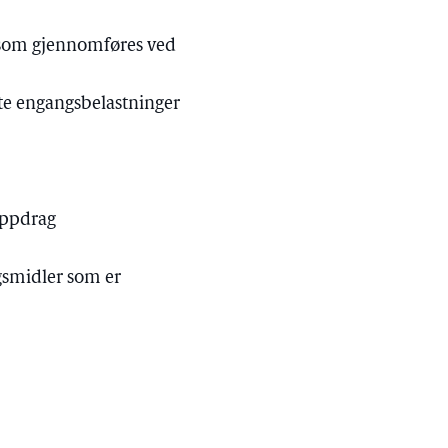
o som gjennomføres ved
kte engangsbelastninger
oppdrag
gsmidler som er