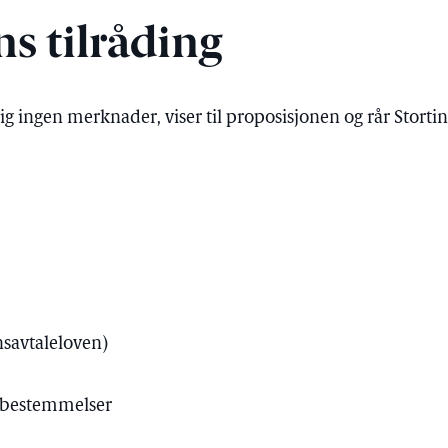
s tilråding
ig ingen merknader, viser til proposisjonen og rår Storting
nsavtaleloven)
e bestemmelser