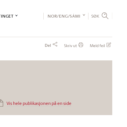
TINGET
NOR/ENG/SÁMI
SØK
Del
Skriv ut
Meld feil
Vis hele publikasjonen på en side