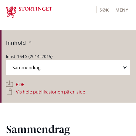
Stortinget.no
SØK
MENY
Innhold
Innst. 164 S (2014–2015)
PDF
Vis hele publikasjonen på en side
Sammendrag