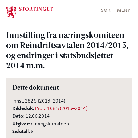
Stortinget.no
SØK
MENY
Innstilling fra næringskomiteen
om Reindriftsavtalen 2014/2015,
og endringer i statsbudsjettet
2014 m.m.
Dette dokument
Innst. 282 S (2013–2014)
Kildedok
:
Prop. 108 S (2013–2014)
Dato
:
12.06.2014
Utgiver
:
næringskomiteen
Sidetall
:
8