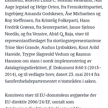
Eidsheim, lederen Linda C. Hofstad Helleland, Nils
Aage Jegstad og Helge Orten, fra Fremskrittspartiet,
Ingebjørg Amanda Godskesen, Åse Michaelsen og
Roy Steffensen, fra Kristelig Folkeparti, Hans
Fredrik Grøvan, fra Senterpartiet, Janne Sjelmo
Nordås, og fra Venstre, Abid Q. Raja, viser til
representantforslaget fra stortingsrepresentantene
Trine Skei Grande, Audun Lysbakken, Knut Arild
Hareide, Trygve Slagsvold Vedum og Rasmus
Hansson om stans i norsk implementering av
datalagringsdirektivet, jf. Dokument 8:60 S (2013–
2014), og til vedlagte brev, datert 23. mai 2014 fra
Samferdselsdepartementet v/statsråden i saken.
Komiteen viser til EU-domstolens avgjørelse der
EU-direktiv 2006/24/EF, omtalt som