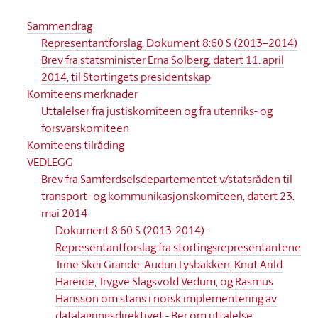
Sammendrag
Representantforslag, Dokument 8:60 S (2013–2014)
Brev fra statsminister Erna Solberg, datert 11. april
2014, til Stortingets presidentskap
Komiteens merknader
Uttalelser fra justiskomiteen og fra utenriks- og
forsvarskomiteen
Komiteens tilråding
VEDLEGG
Brev fra Samferdselsdepartementet v/statsråden til
transport- og kommunikasjonskomiteen, datert 23.
mai 2014
Dokument 8:60 S (2013-2014) -
Representantforslag fra stortingsrepresentantene
Trine Skei Grande, Audun Lysbakken, Knut Arild
Hareide, Trygve Slagsvold Vedum, og Rasmus
Hansson om stans i norsk implementering av
datalagringsdirektivet - Ber om uttalelse