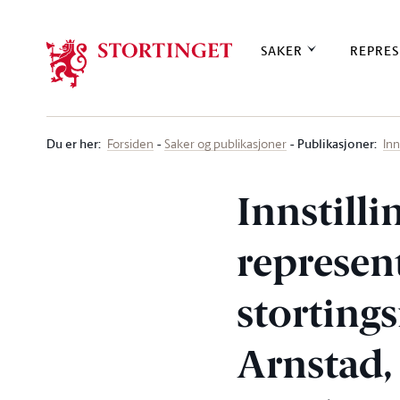
Stortinget.no
SAKER
REPRES
Du er her
:
Publikasjoner:
Forsiden
Saker og publikasjoner
Inn
Innstill
represent
storting
Arnstad,