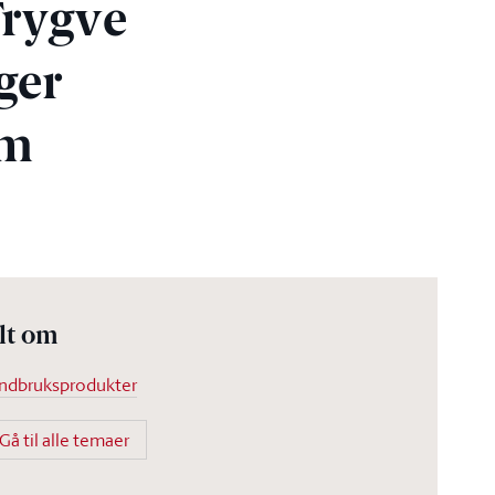
Trygve
ger
om
lt om
ndbruksprodukter
Gå til alle temaer