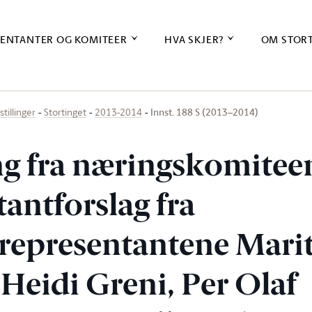
ENTANTER OG KOMITEER
HVA SKJER?
OM STOR
Innst. 188 S (2013–2014)
stillinger
Stortinget
2013-2014
ing fra næringskomite
antforslag fra
srepresentantene Mari
 Heidi Greni, Per Olaf