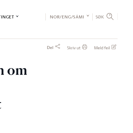
TINGET
NOR/ENG/SÁMI
SØK
Del
Skriv ut
Meld feil
en om
t