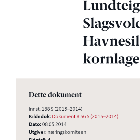
Lundteig
Slagsvol
Havnesil
kornlage
Dette dokument
Innst. 188 S (2013–2014)
Kildedok
:
Dokument 8:36 S (2013–2014)
Dato
:
08.05.2014
Utgiver
:
næringskomiteen
Sidetall
:
4