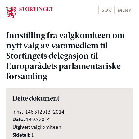
Stortinget.no
SØK
MENY
Innstilling fra valgkomiteen om
nytt valg av varamedlem til
Stortingets delegasjon til
Europarådets parlamentariske
forsamling
Dette dokument
Innst. 146 S (2013–2014)
Dato
:
19.03.2014
Utgiver
:
valgkomiteen
Sidetall
:
1