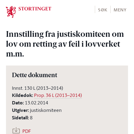
Stortinget.no
SØK
MENY
Innstilling fra justiskomiteen om
lov om retting av feil i lovverket
m.m.
Dette dokument
Innst. 130 L (2013–2014)
Kildedok
:
Prop. 36 L (2013–2014)
Dato
:
13.02.2014
Utgiver
:
justiskomiteen
Sidetall
:
8
PDF