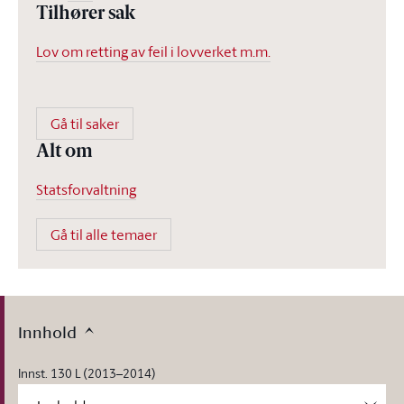
Tilhører sak
Lov om retting av feil i lovverket m.m.
Gå til saker
Alt om
Statsforvaltning
Gå til alle temaer
Innhold
Innst. 130 L (2013–2014)