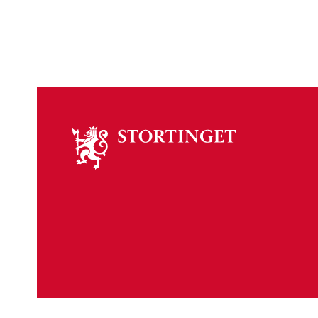
Om
stortinget