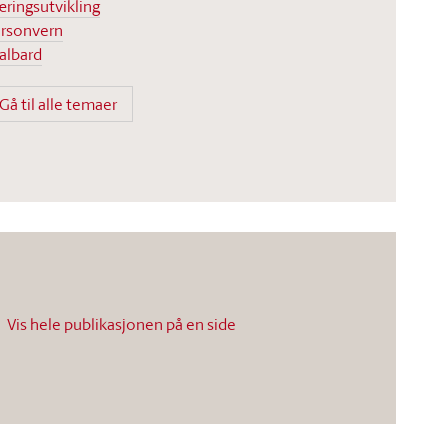
ringsutvikling
rsonvern
albard
Gå til alle temaer
Vis hele publikasjonen på en side