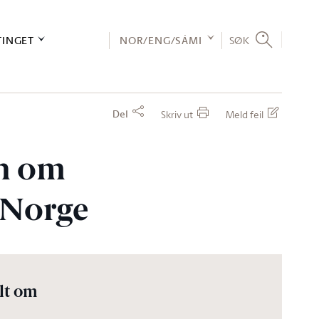
TINGET
NOR/ENG/SÁMI
SØK
Del
Skriv ut
Meld feil
en om
 Norge
lt om