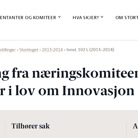
ENTANTER OG KOMITEER
HVA SKJER?
OM STOR
Innst. 102 L (2013–2014)
stillinger
Stortinget
2013-2014
ing fra næringskomite
r i lov om Innovasjon
Tilhører sak
A